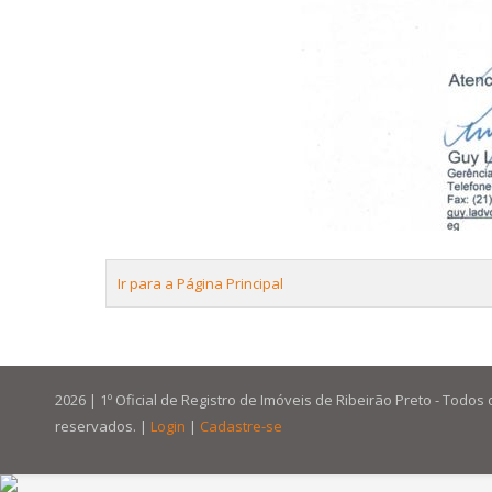
Ir para a Página Principal
2026 | 1º Oficial de Registro de Imóveis de Ribeirão Preto - Todos 
reservados. |
Login
|
Cadastre-se