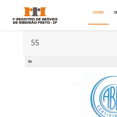
HOME
S
5S
5S