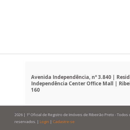
Avenida Independência, nº 3.840 | Reside
Independência Center Office Mall | Ribei
160
2026 | 1º Oficial de Registro de Imóveis de Ribeirão Preto - Todos 
reservados. |
Login
|
Cadastre-se