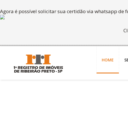
Agora é possível solicitar sua certidão via whatsapp de 
C
__________________________________________________________________________
HOME
S