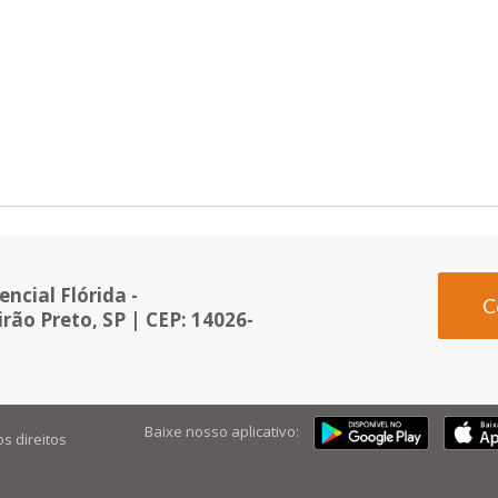
ncial Flórida -
C
rão Preto, SP | CEP: 14026-
Baixe nosso aplicativo:
os direitos